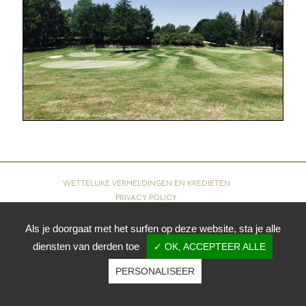
WETTELIJKE VERMELDINGEN EN KREDIETEN
PRIVACY POLICY
COOKIES
Als je doorgaat met het surfen op deze website, sta je alle
diensten van derden toe
✓ OK, ACCEPTEER ALLE
Copyright © 2026 - Royal Waterloo Golf Club. Alle rechten
voorbehouden.
PERSONALISEER
Realisatie
vt-design
2020