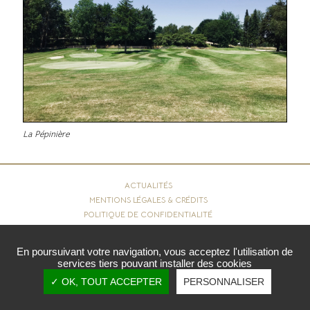
La Pépinière
ACTUALITÉS
MENTIONS LÉGALES & CRÉDITS
POLITIQUE DE CONFIDENTIALITÉ
COOKIES
En poursuivant votre navigation, vous acceptez l'utilisation de
services tiers pouvant installer des cookies
Copyright © 2026 - Royal Waterloo Golf Club. Tous droits
✓ OK, TOUT ACCEPTER
PERSONNALISER
réservés.
Réalisation
vt-design
2020